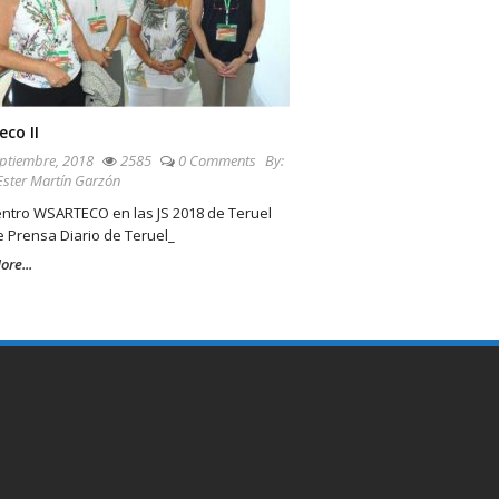
co II
ptiembre, 2018
2585
0 Comments
By:
Ester Martín Garzón
entro WSARTECO en las JS 2018 de Teruel
 Prensa Diario de Teruel_
re...