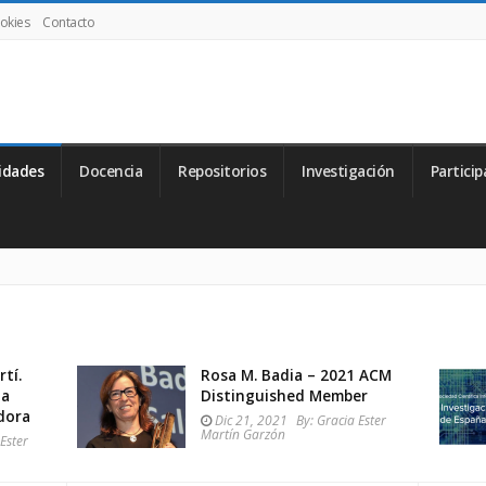
ookies
Contacto
idades
Docencia
Repositorios
Investigación
Particip
tí.
Rosa M. Badia – 2021 ACM
 a
Distinguished Member
dora
Dic 21, 2021
By:
Gracia Ester
Martín Garzón
Ester