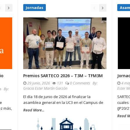
Jornadas
Asam
io
Premios SARTECO 2026 – T3M – TFM3M
Jorna
29 junio, 2026
131
0 Comments
By:
4 may
Gracia Ester Martín Garzón
Ester M
s
By:
El día 18 de junio de 2026 al finalizar la
SARTEC
de
asamblea general en la UC3 en el Campus de
cuales 
ez más,
(JP20/21
Read More...
Read Mo