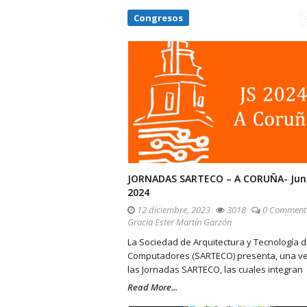
Congresos
JORNADAS SARTECO – A CORUÑA- Jun
2024
12 diciembre, 2023
3018
0 Comment
Gracia Ester Martín Garzón
La Sociedad de Arquitectura y Tecnología 
Computadores (SARTECO) presenta, una v
las Jornadas SARTECO, las cuales integran
Read More...