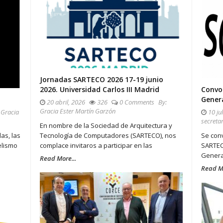
Jornadas SARTECO 2026 17-19 junio
2026. Universidad Carlos III Madrid
Convo
Gener
20 abril, 2026
326
0 Comments
By:
Gracia Ester Martín Garzón
:
Gracia
10 jul
secretar
En nombre de la Sociedad de Arquitectura y
as, las
Tecnología de Computadores (SARTECO), nos
Se conv
elismo
complace invitaros a participar en las
SARTEC
General
Read More...
Read Mo