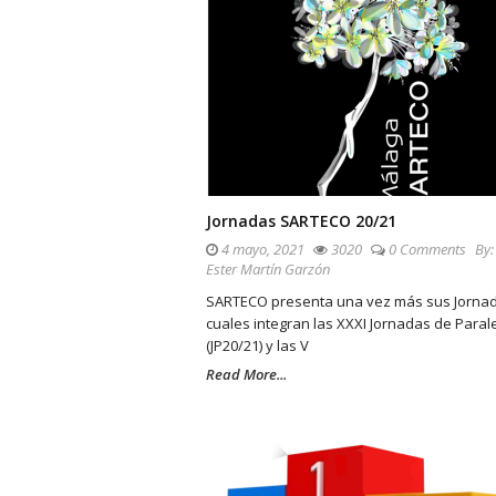
Jornadas SARTECO 20/21
4 mayo, 2021
3020
0 Comments
By
Ester Martín Garzón
SARTECO presenta una vez más sus Jornad
cuales integran las XXXI Jornadas de Paral
(JP20/21) y las V
Read More...