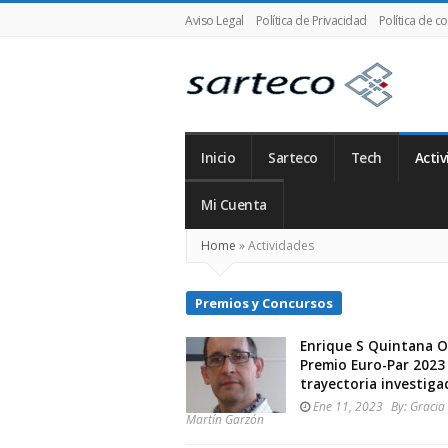
Aviso Legal
Política de Privacidad
Política de c
SARTECO
Inicio
Sarteco
Tech
Activ
Mi Cuenta
Home
»
Actividades
Premios y Concursos
Enrique S Quintana Or
Premio Euro-Par 2023
trayectoria investiga
Ene 11, 2023
By:
Gracia 
Martín Garzón