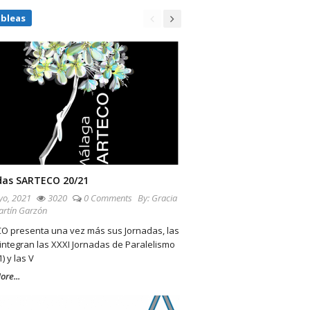
bleas
das SARTECO 20/21
o, 2021
3020
0 Comments
By:
Gracia
artín Garzón
O presenta una vez más sus Jornadas, las
integran las XXXI Jornadas de Paralelismo
) y las V
re...