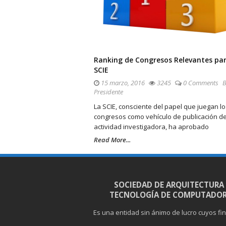
Ranking de Congresos Relevantes par
SCIE
15 marzo, 2016
3245
0 Comments
B
Presidente
La SCIE, consciente del papel que juegan lo
congresos como vehículo de publicación de
actividad investigadora, ha aprobado
Read More...
SOCIEDAD DE ARQUITECTURA
TECNOLOGÍA DE COMPUTADOR
Es una entidad sin ánimo de lucro cuyos fi