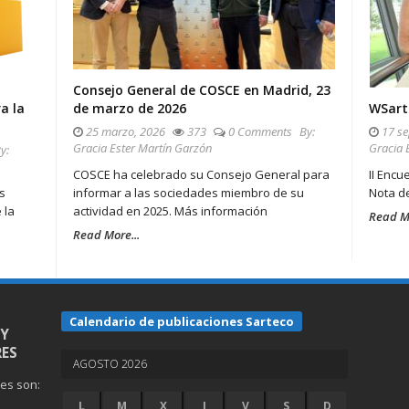
Consejo General de COSCE en Madrid, 23
a la
de marzo de 2026
WSarte
25 marzo, 2026
373
0 Comments
By:
17 se
Gracia Ester Martín Garzón
Gracia 
y:
COSCE ha celebrado su Consejo General para
II Encu
s
informar a las sociedades miembro de su
Nota de
 la
actividad en 2025. Más información
Read Mo
Read More...
Calendario de publicaciones Sarteco
 Y
ES
AGOSTO 2026
nes son:
L
M
X
J
V
S
D