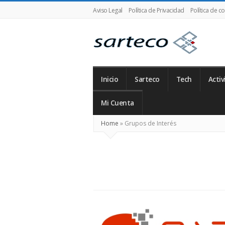
Aviso Legal
Política de Privacidad
Política de c
SARTECO
Inicio
Sarteco
Tech
Activ
Mi Cuenta
Home
»
Grupos de Interés