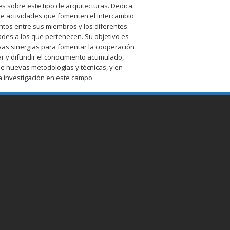
s sobre este tipo de arquitecturas. Dedica
de actividades que fomenten el intercambio
entos entre sus miembros y los diferentes
ades a los que pertenecen. Su objetivo es
vas sinergias para fomentar la cooperación
r y difundir el conocimiento acumulado,
de nuevas metodologías y técnicas, y en
la investigación en este campo.