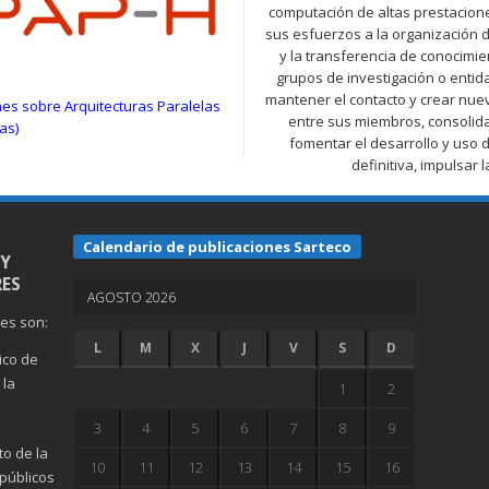
computación de altas prestacione
sus esfuerzos a la organización 
y la transferencia de conocimi
grupos de investigación o entid
mantener el contacto y crear nue
es sobre Arquitecturas Paralelas
entre sus miembros, consolida
as)
fomentar el desarrollo y uso 
definitiva, impulsar 
Calendario de publicaciones Sarteco
 Y
ES
AGOSTO 2026
nes son:
L
M
X
J
V
S
D
gico de
 la
1
2
3
4
5
6
7
8
9
to de la
10
11
12
13
14
15
16
públicos