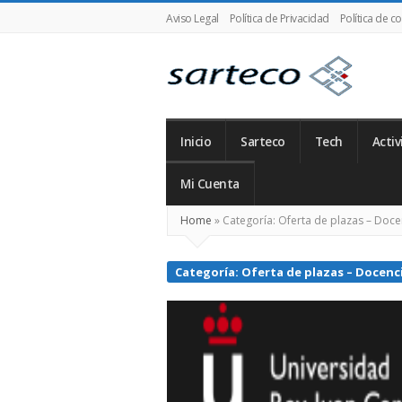
Aviso Legal
Política de Privacidad
Política de c
SARTECO
Inicio
Sarteco
Tech
Activ
Mi Cuenta
Home
»
Categoría:
Oferta de plazas – Doce
Categoría:
Oferta de plazas – Docenc