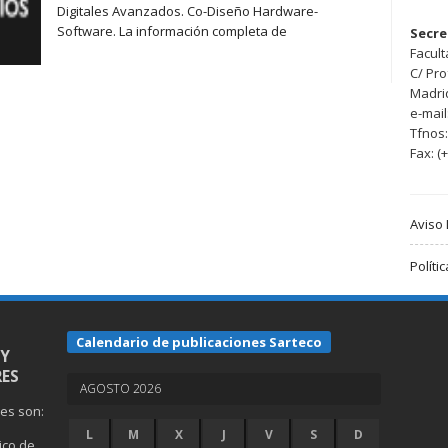
Digitales Avanzados. Co-Diseño Hardware-
Software. La información completa de
Secre
Facult
C/ Pr
Madri
e-mail
Tfnos:
Fax: (
Aviso 
Políti
Calendario de publicaciones Sarteco
 Y
ES
AGOSTO 2026
nes son:
L
M
X
J
V
S
D
gico de