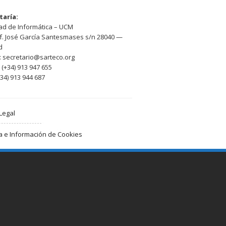
taría:
ad de Informática – UCM
of. José García Santesmases s/n 28040 —
d
: secretario@sarteco.org
 (+34) 913 947 655
+34) 913 944 687
Legal
ca e Información de Cookies