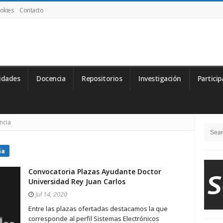
ookies
Contacto
idades
Docencia
Repositorios
Investigación
Particip
Si
ncia
Searc
Si
for:
ia
Convocatoria Plazas Ayudante Doctor
Universidad Rey Juan Carlos
Jul 14, 2020
Entre las plazas ofertadas destacamos la que
corresponde al perfil Sistemas Electrónicos