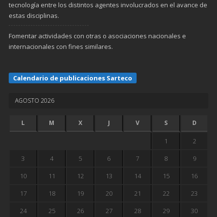
tecnología entre los distintos agentes involucrados en el avance de
estas disciplinas.
Fomentar actividades con otras o asociaciones nacionales e
internacionales con fines similares.
Calendario de publicaciones Sarteco
AGOSTO 2026
L
M
X
J
V
S
D
1
2
3
4
5
6
7
8
9
10
11
12
13
14
15
16
17
18
19
20
21
22
23
24
25
26
27
28
29
30