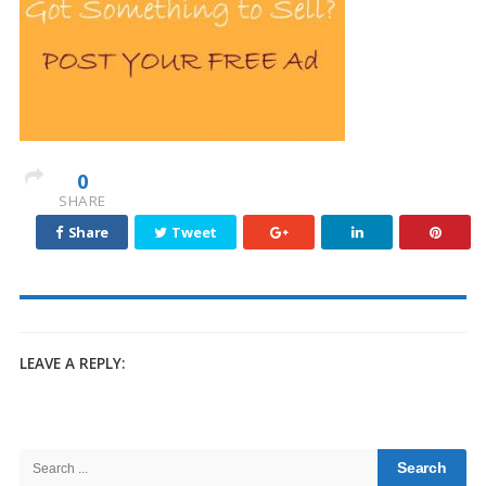
0
SHARE
Share
Tweet
LEAVE A REPLY:
Site
Sidebar
Search
for: