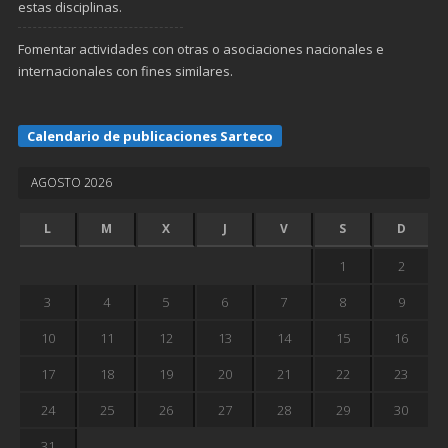
estas disciplinas.
Fomentar actividades con otras o asociaciones nacionales e
internacionales con fines similares.
Calendario de publicaciones Sarteco
AGOSTO 2026
L
M
X
J
V
S
D
1
2
3
4
5
6
7
8
9
10
11
12
13
14
15
16
17
18
19
20
21
22
23
24
25
26
27
28
29
30
31