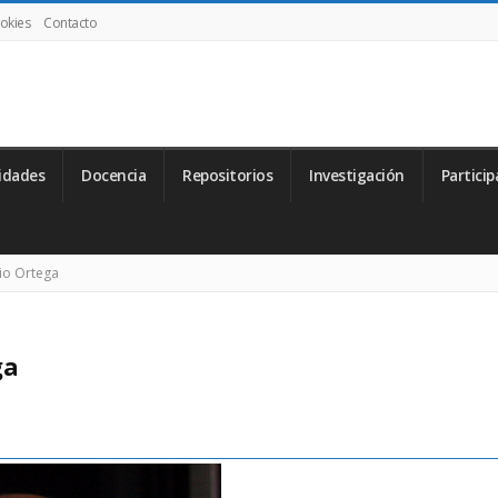
ookies
Contacto
idades
Docencia
Repositorios
Investigación
Particip
lio Ortega
ga