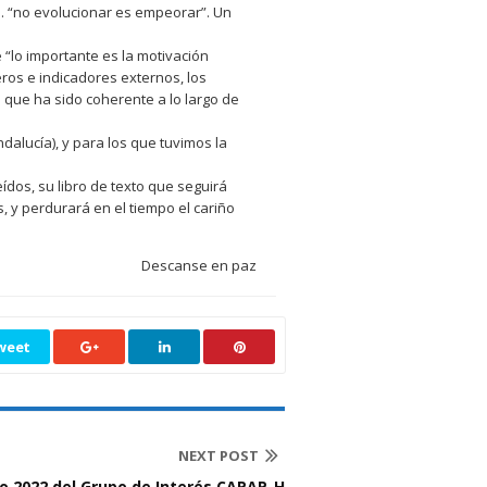
. “no evolucionar es empeorar”. Un
“lo importante es la motivación
eros e indicadores externos, los
la que ha sido coherente a lo largo de
alucía), y para los que tuvimos la
ídos, su libro de texto que seguirá
y perdurará en el tiempo el cariño
Descanse en paz
weet
NEXT POST
no 2022 del Grupo de Interés CAPAP-H