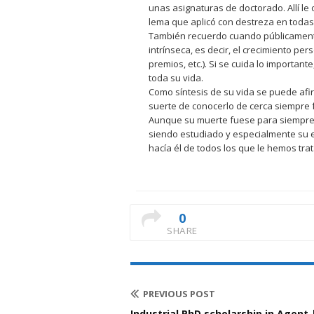
unas asignaturas de doctorado. Allí l
lema que aplicó con destreza en todas
También recuerdo cuando públicamente 
intrínseca, es decir, el crecimiento pe
premios, etc.). Si se cuida lo important
toda su vida.
Como síntesis de su vida se puede afi
suerte de conocerlo de cerca siempre 
Aunque su muerte fuese para siempre, n
siendo estudiado y especialmente su 
hacía él de todos los que le hemos tra
0
SHARE
PREVIOUS POST
Industrial PhD scholarship in Agen