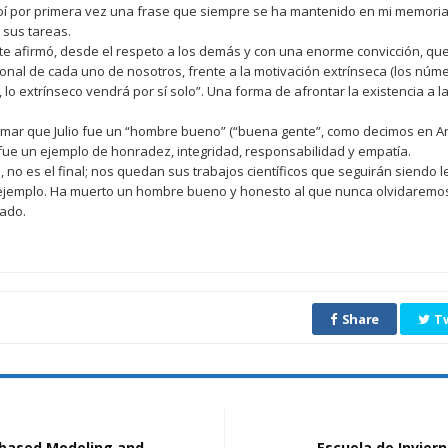
e oí por primera vez una frase que siempre se ha mantenido en mi memoria
 sus tareas.
afirmó, desde el respeto a los demás y con una enorme convicción, que 
rsonal de cada uno de nosotros, frente a la motivación extrínseca (los núm
e, lo extrínseco vendrá por sí solo”. Una forma de afrontar la existencia a 
rmar que Julio fue un “hombre bueno” (“buena gente”, como decimos en And
fue un ejemplo de honradez, integridad, responsabilidad y empatía.
o es el final; nos quedan sus trabajos científicos que seguirán siendo le
ejemplo. Ha muerto un hombre bueno y honesto al que nunca olvidaremos, 
tado.
Share
T
t-based Modeling and
Escuela de Invier