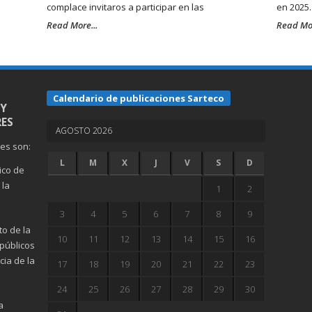
complace invitaros a participar en las
en 2025
Read More...
Read Mor
Calendario de publicaciones Sarteco
 Y
ES
AGOSTO 2026
nes son:
L
M
X
J
V
S
D
gico de
 la
1
2
3
4
5
6
7
8
9
to de la
10
11
12
13
14
15
16
públicos
ia de la
17
18
19
20
21
22
23
24
25
26
27
28
29
30
a