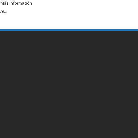
. Más información
e...