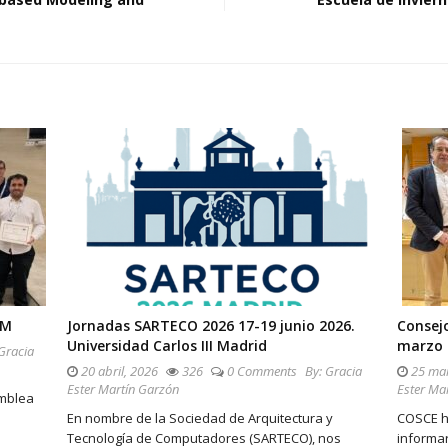
3M
Jornadas SARTECO 2026 17-19 junio 2026.
Consej
Universidad Carlos III Madrid
marzo 
Gracia
20 abril, 2026
326
0 Comments
By:
Gracia
25 mar
Ester Martín Garzón
Ester Ma
amblea
En nombre de la Sociedad de Arquitectura y
COSCE h
Tecnología de Computadores (SARTECO), nos
informar