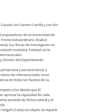
 Casado con Carmen Carrillo y con dos
de Computadores de la Universidad de
 Premio Extraordinario. Realizó
nia). Sus líneas de investigación se
tación evolutiva. Participó en la
internacionales
, y Director del Departamento
 perspicacia y perseverancia; y
rsitario de referencia tanto como
gencia en todas las facetas de su
respeto a los demás que él
ber apreciar la capacidad de cada
 tenía asumida de forma natural y el
más.
e Holguín (Cuba) con objeto de impartir