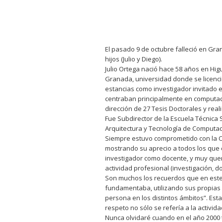
El pasado 9 de octubre falleció en Gr
hijos (Julio y Diego).
Julio Ortega nació hace 58 años en Hig
Granada, universidad donde se licenció
estancias como investigador invitado e
centraban principalmente en computació
dirección de 27 Tesis Doctorales y rea
Fue Subdirector de la Escuela Técnica 
Arquitectura y Tecnología de Computad
Siempre estuvo comprometido con la Cie
mostrando su aprecio a todos los que c
investigador como docente, y muy queri
actividad profesional (investigación, do
Son muchos los recuerdos que en este 
fundamentaba, utilizando sus propias p
persona en los distintos ámbitos”. Esta
respeto no sólo se refería a la activid
Nunca olvidaré cuando en el año 2000 tu