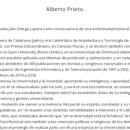
Alberto Prieto.
anada Julio Ortega Lopera como consecuencia de una enfermedad tumoral.
uera de Calatrava (Jaén) y era Catedrático de Arquitectura y Tecnología 
, con Premio Extraordinario, en Ciencias Físicas, y se doctoró también con
n la Open University (Reino Unido) y en la Universidad de Dortmund (Alema
n paralela aplicada a problemas de predicción y optimización, y en compu
lizó alrededor de 300 publicaciones en revistas y congresos nacionales e 
Superior de Ingenierías Informática y de Telecomunicación de 1997 a 2002
ores de 2010 a 2018.
ncia, la Universidad y la Sociedad, aportando su inteligencia, capacidad,
on él se relacionaban. Julio ha sido, y será en nuestra memoria, un unive
do por sus estudiantes. Siempre utilizó las excelentes dotes de su inteli
cencia y gestión universitaria).
momento me vienen a la memoria. Recuerdo su espíritu conciliador y su 
alabras, en “el respeto a las distintas sensibilidades e intereses y el sa
 idea, que sintetizaba diciendo que “en la diversidad está la fortaleza” la
ad profesional sino también a las creencias políticas o religiosas de los de
ve el privilegio de realizar junto con él una estancia en la Universidad d