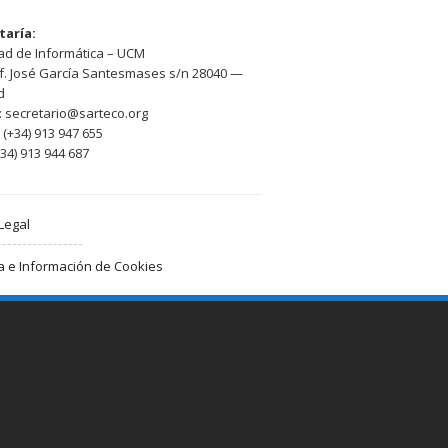
taría:
ad de Informática – UCM
of. José García Santesmases s/n 28040 —
d
: secretario@sarteco.org
 (+34) 913 947 655
+34) 913 944 687
Legal
ca e Información de Cookies