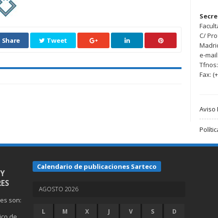
Secre
Facult
C/ Pr
Share
Tweet
Madri
e-mail
Tfnos:
Fax: (
Aviso 
Políti
Calendario de publicaciones Sarteco
 Y
ES
AGOSTO 2026
nes son:
L
M
X
J
V
S
D
gico de