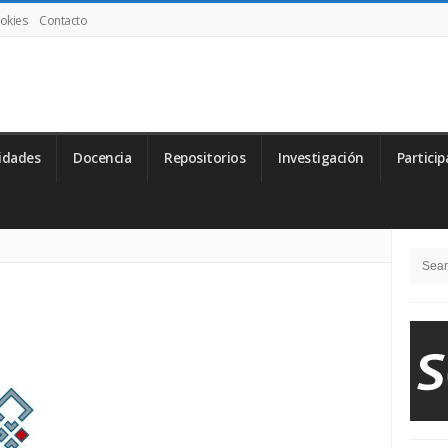
ookies
Contacto
idades
Docencia
Repositorios
Investigación
Particip
Si
Searc
Si
for: